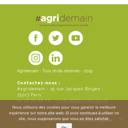
Agridemain - Tous droits réservés - 2019
Contactez-nous :
#agridemain - 19 rue Jacques Bingen -
75017 Paris
01 46 22 09 20 -
contact[at]agridemain.fr
Nous utilisons des cookies pour vous garantir la meilleure
expérience sur notre site web. Si vous continuez à utiliser ce
Qui sommes-nous
|
Nous contacter
|
site, nous supposerons que vous en êtes satisfait.
Mentions légales