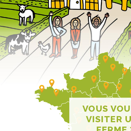
VOUS VOU
VISITER 
FERME 