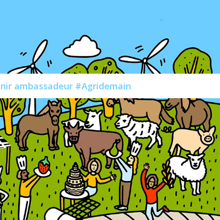
nir ambassadeur #Agridemain