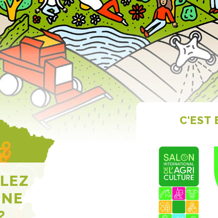
C'EST
LEZ
UNE
?