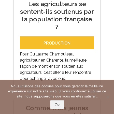
Les agriculteurs se
sentent-ils soutenus par
la population française
?
PRODUCTION
Pour Guillaume Chamouleau,
agriculteur en Charente, la meilleure
façon de montrer son soutien aux
agriculteurs, c’est aller à leur rencontre
pour échanger avec eux.
Nous utilisons des cookies pour vous garantir la meilleure
expérience sur notre site web. Si vous continuez à utiliser ce
site, nous supposerons que vous en êtes satisfait.
Ok
Comment les jeunes