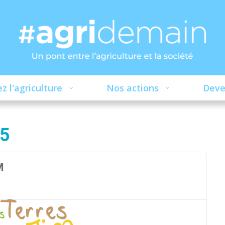
z l'agriculture
Nos actions
Deve
5
M