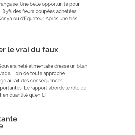
 française. Une belle opportunité pour
nce, 85% des fleurs coupées achetées
enya ou d’Équateur. Après une très
r le vrai du faux
 Souveraineté alimentaire dresse un bilan
levage. Loin de toute approche
levage aurait des conséquences
ortantes. Le rapport aborde le rôle de
 en quantité qu’en […]
tante
e