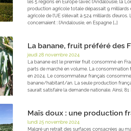
les 5 régions en Europe (avec l’Andalousie, la L
production agricole totale dépassait 9 milliards
agricole de l’UE s’élevait à 524 milliards d’euros
concernaient : l’Andalousie, en Espagne […]
La banane, fruit préféré des 
jeudi 28 novembre 2024
La banane est le premier fruit consommé en Fr
parts de marché en volume. La consommation fr
en 2024. Le consommateur français consomme 
banane/habitant/an. La seule production franç
saurait satisfaire la demande nationale. Ainsi, 81 
Maïs doux : une production 
lundi 25 novembre 2024
Malgré un retrait des surfaces consacrées au ma