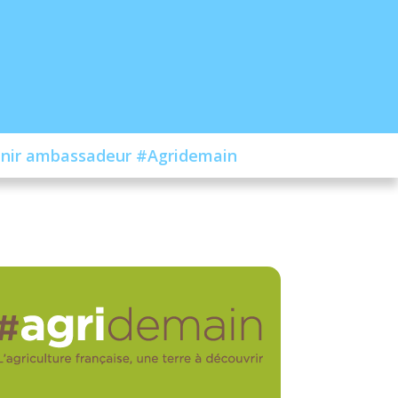
nir ambassadeur #Agridemain