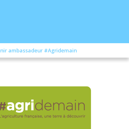
nir ambassadeur #Agridemain