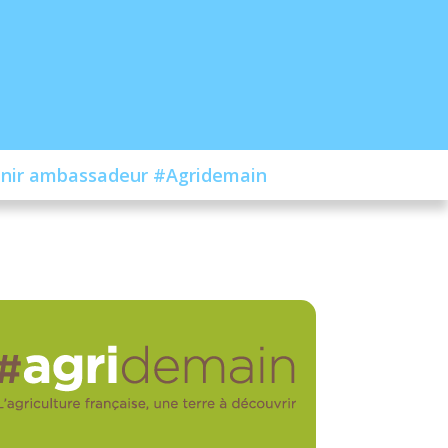
nir ambassadeur #Agridemain