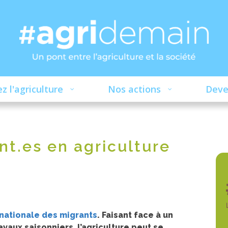
z l'agriculture
Nos actions
Deve
nt.es en agriculture
nationale des migrants
. Faisant face à un
aux saisonniers, l’agriculture peut se