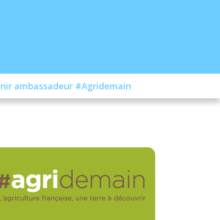
nir ambassadeur #Agridemain