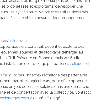
 partenariats de long terme, sur plus de 30 ans, afin
es propriétaires et exploitants; développer une
teurs, les sylviculteurs; valoriser des sites dégradés
s par la fiscalité et les mesures d’accompagnement.
ences”,
cliquez ici
loppe, acquiert, construit, détient et exploite des
, éoliennes, solaires et de stockage d’énergie, au
 au Chili. Présente en France depuis 2016, elle
ne installation de stockage par batteries :
cliquez ici
aller plus loin
: Innergex recherche des partenaires,
ment parmi les agriculteurs, pour développer de
aux projets éoliens et solaires dans une démarche
ute et de concertation avec la collectivité. Contact :
ce@innergex.com
/ 04 26 46 03 96.