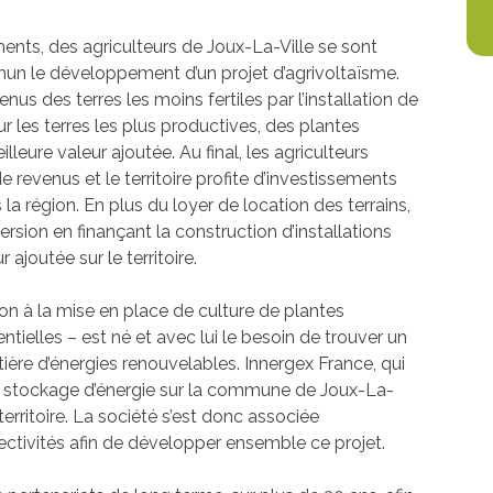
ments, des agriculteurs de Joux-La-Ville se sont
mun le développement d’un projet d’agrivoltaïsme.
enus des terres les moins fertiles par l’installation de
 les terres les plus productives, des plantes
leure valeur ajoutée. Au final, les agriculteurs
 revenus et le territoire profite d’investissements
 la région. En plus du loyer de location des terrains,
rsion en finançant la construction d’installations
 ajoutée sur le territoire.
ion à la mise en place de culture de plantes
tielles – est né et avec lui le besoin de trouver un
ière d’énergies renouvelables. Innergex France, qui
de stockage d’énergie sur la commune de Joux-La-
territoire. La société s’est donc associée
lectivités afin de développer ensemble ce projet.