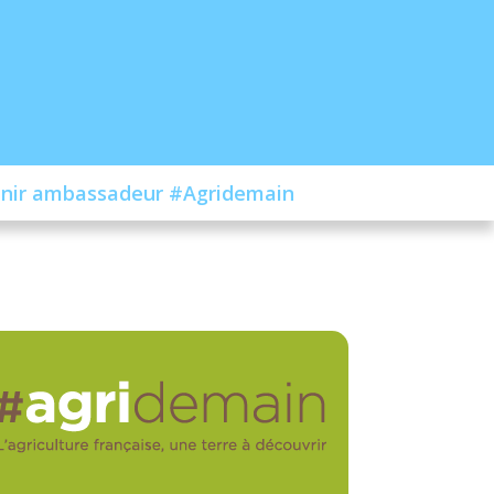
nir ambassadeur #Agridemain