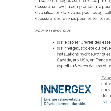
La société Innergex est intéressée par des
d’assurer un revenu complémentaire pour l
diversification de revenus pour les agricul
et assurer des revenus pour les territoire
Pour en savoir plus
:
sur le projet “Grenier des ess
sur Innergex, société qui déve
installations hydroélectriques
Canada, aux USA, en France et
exploite 16 parcs éoliens et u
Pour 
notam
nouve
d’éco
fran