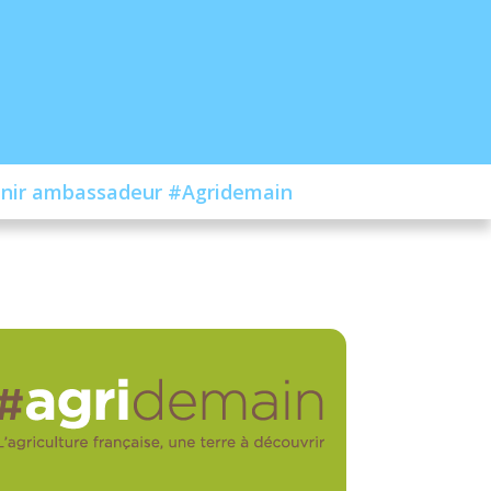
nir ambassadeur #Agridemain