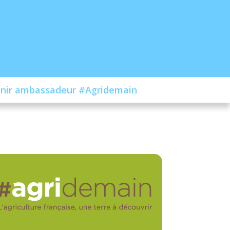
nir ambassadeur #Agridemain