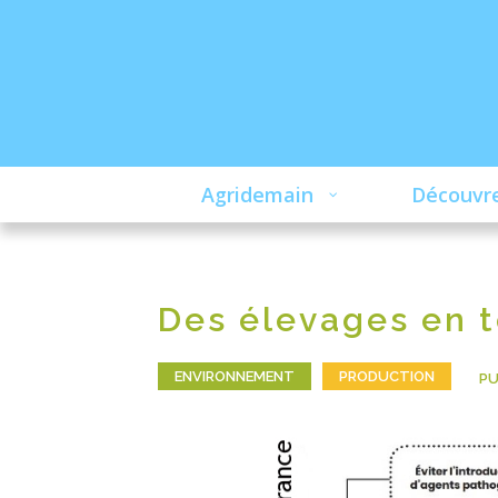
Agridemain
Découvre
Des élevages en t
ENVIRONNEMENT
PRODUCTION
PU