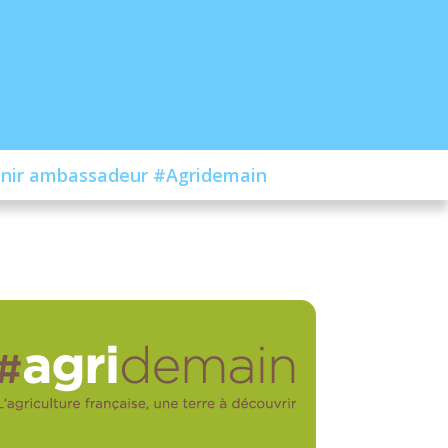
nir ambassadeur #Agridemain