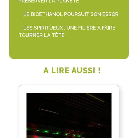
PRÉSERVER LA PLANÈTE
LE BIOÉTHANOL POURSUIT SON ESSOR
LES SPIRITUEUX : UNE FILIÈRE À FAIRE
TOURNER LA TÊTE
A LIRE AUSSI !