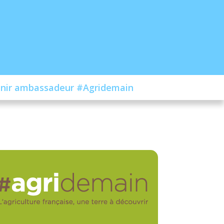
nir ambassadeur #Agridemain