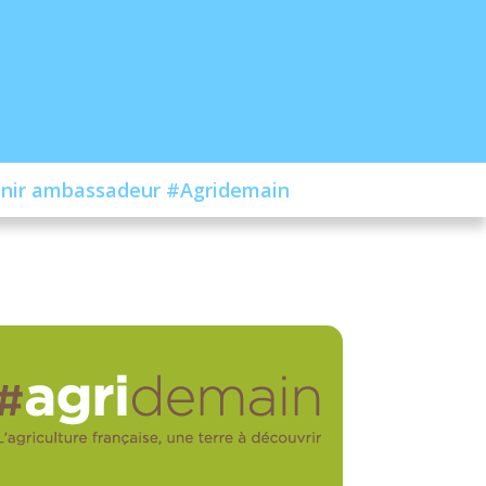
nir ambassadeur #Agridemain