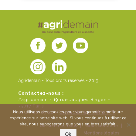
Agridemain - Tous droits réservés - 2019
Contactez-nous :
#agridemain - 19 rue Jacques Bingen -
75017 Paris
Nous utilisons des cookies pour vous garantir la meilleure
01 46 22 09 20 -
contact[at]agridemain.fr
expérience sur notre site web. Si vous continuez à utiliser ce
site, nous supposerons que vous en êtes satisfait.
Qui sommes-nous
|
Nous contacter
|
Mentions légales
Ok