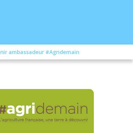
nir ambassadeur #Agridemain