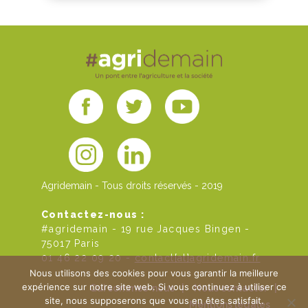
Agridemain - Tous droits réservés - 2019
Contactez-nous :
#agridemain - 19 rue Jacques Bingen -
75017 Paris
01 46 22 09 20 -
contact[at]agridemain.fr
Nous utilisons des cookies pour vous garantir la meilleure
expérience sur notre site web. Si vous continuez à utiliser ce
Qui sommes-nous
|
Nous contacter
|
site, nous supposerons que vous en êtes satisfait.
Mentions légales