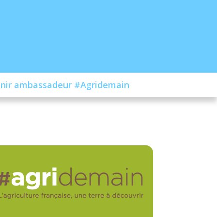
nir ambassadeur #Agridemain