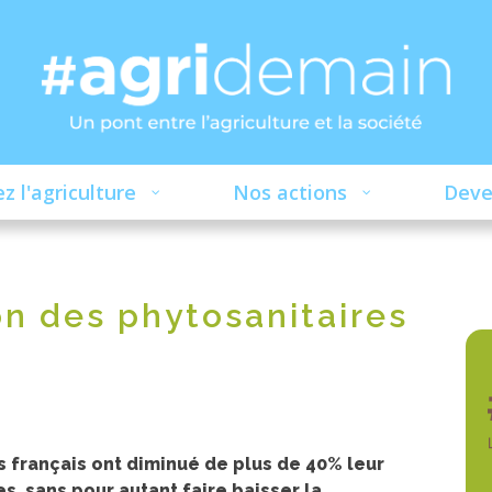
z l'agriculture
Nos actions
Deve
ion des phytosanitaires
s français ont diminué de plus de 40% leur
es, sans pour autant faire baisser la