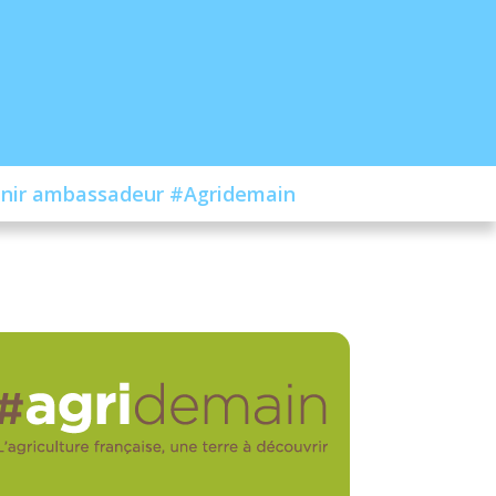
nir ambassadeur #Agridemain