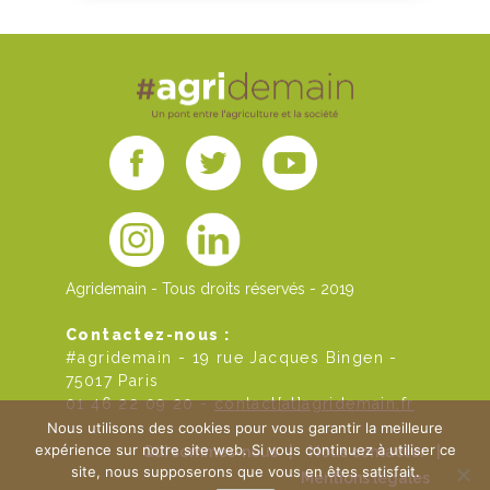
Agridemain - Tous droits réservés - 2019
Contactez-nous :
#agridemain - 19 rue Jacques Bingen -
75017 Paris
01 46 22 09 20 -
contact[at]agridemain.fr
Nous utilisons des cookies pour vous garantir la meilleure
expérience sur notre site web. Si vous continuez à utiliser ce
Qui sommes-nous
|
Nous contacter
|
site, nous supposerons que vous en êtes satisfait.
Mentions légales