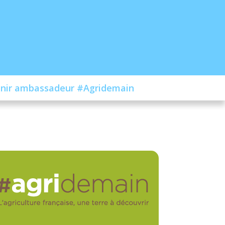
nir ambassadeur #Agridemain