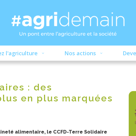
z l'agriculture
Nos actions
Deve
ires : des
lus en plus marquées
ineté alimentaire, le CCFD-Terre Solidaire