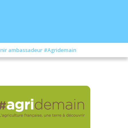
nir ambassadeur #Agridemain