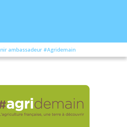
nir ambassadeur #Agridemain