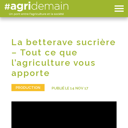
La betterave sucrière
– Tout ce que
l’agriculture vous
apporte
PRODUCTION
PUBLIÉ LE 14 NOV 17