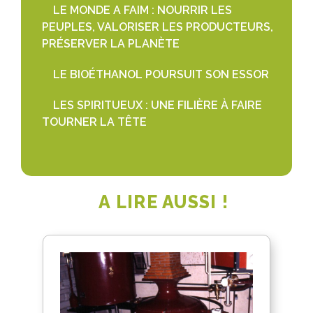
LE MONDE A FAIM : NOURRIR LES
PEUPLES, VALORISER LES PRODUCTEURS,
PRÉSERVER LA PLANÈTE
LE BIOÉTHANOL POURSUIT SON ESSOR
LES SPIRITUEUX : UNE FILIÈRE À FAIRE
TOURNER LA TÊTE
A LIRE AUSSI !