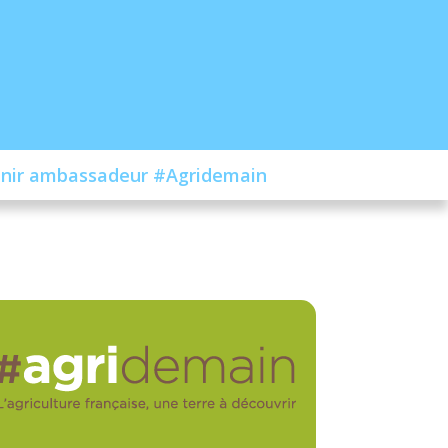
nir ambassadeur #Agridemain