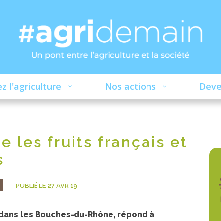
z l'agriculture
Nos actions
Deve
e les fruits français et
s
PUBLIÉ LE 27 AVR 19
 dans les Bouches-du-Rhône, répond à