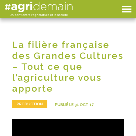
La filière française
des Grandes Cultures
– Tout ce que
l’agriculture vous
apporte
PRODUCTION
PUBLIÉ LE 31 OCT 17