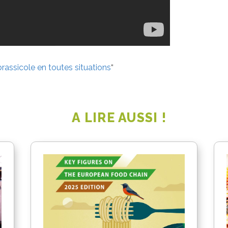
e brassicole en toutes situations
“
A LIRE AUSSI !