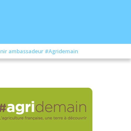
nir ambassadeur #Agridemain