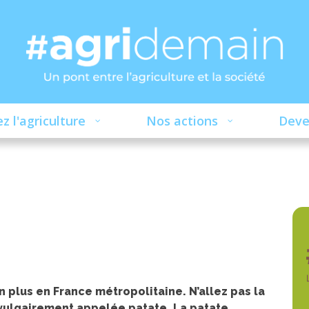
z l'agriculture
Nos actions
Deve
e
n plus en France métropolitaine. N’allez pas la
vulgairement appelée patate. La patate