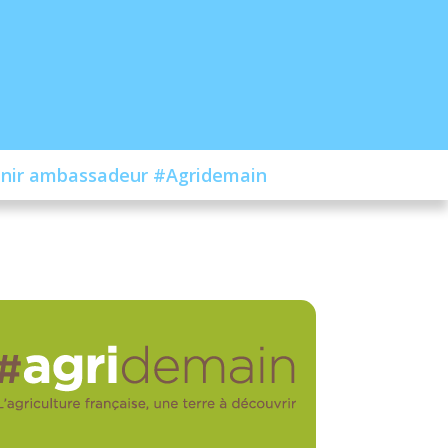
nir ambassadeur #Agridemain