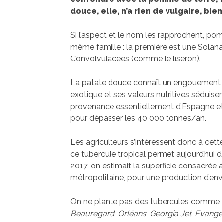
douce, elle, n’a rien de vulgaire, bie
Si l’aspect et le nom les rapprochent, po
même famille : la première est une Solan
Convolvulacées (comme le liseron).
La patate douce connaît un engouement 
exotique et ses valeurs nutritives séduise
provenance essentiellement d’Espagne et
pour dépasser les 40 000 tonnes/an.
Les agriculteurs s’intéressent donc à cett
ce tubercule tropical permet aujourd’hui de
2017, on estimait la superficie consacrée 
métropolitaine, pour une production d’env
On ne plante pas des tubercules comme p
Beauregard
,
Orléans
,
Georgia Jet
,
Evange