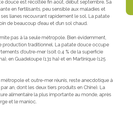
ate douce est récoltée fin août, début septembre. Sa
ante en fertilisants, peu sensible aux maladies et
, ses lianes recouvrant rapidement le sol. La patate
oin de beaucoup d’eau et d’un sol chaud.
imite pas à la seule métropole. Bien évidemment,
de production traditionnel. La patate douce occupe
tements d’outre-mer (soit 0,4 % de la superficie
ha), en Guadeloupe (131 ha) et en Martinique (125
 métropole et outre-mer réunis, reste anecdotique à
par an, dont les deux tiers produits en Chine). La
ture alimentaire la plus importante au monde, après
’orge et le manioc.