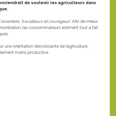
 conviendrait de soutenir les agriculteurs dans
que.
“
essentiels, travailleurs et courageux
“. Afin de mieux
 rémunération, les consommateurs estiment tout à fait
ques.
r une orientation décroissante de l’agriculture,
llement moins productive.