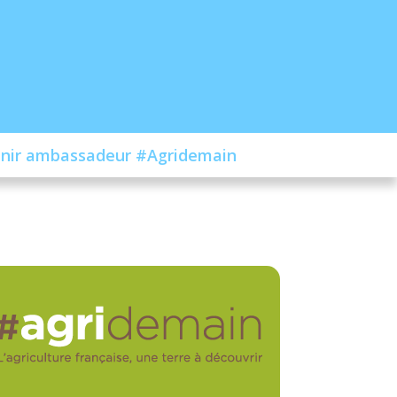
nir ambassadeur #Agridemain