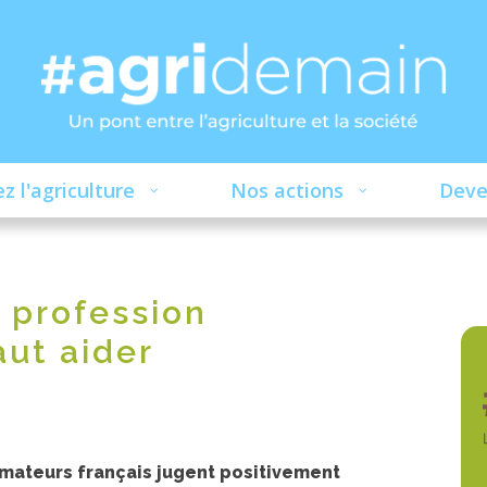
z l'agriculture
Nos actions
Deve
e profession
aut aider
mateurs français jugent positivement