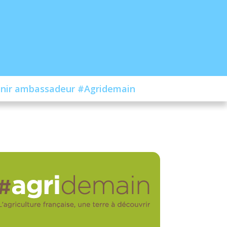
nir ambassadeur #Agridemain