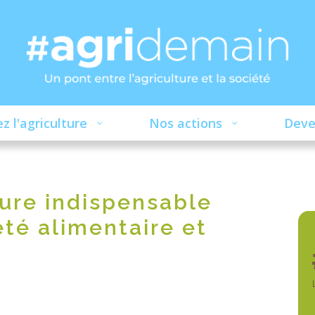
z l'agriculture
Nos actions
Deve
ture indispensable
eté alimentaire et