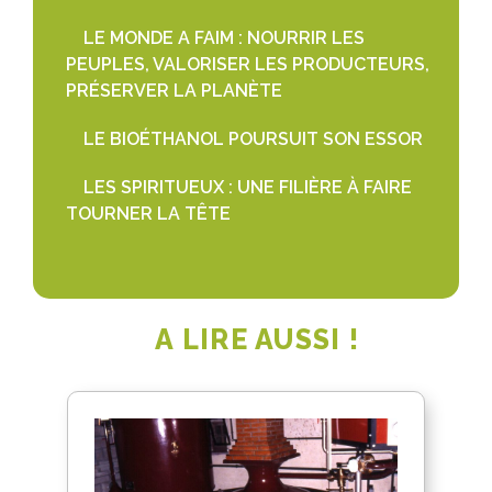
LE MONDE A FAIM : NOURRIR LES
PEUPLES, VALORISER LES PRODUCTEURS,
PRÉSERVER LA PLANÈTE
LE BIOÉTHANOL POURSUIT SON ESSOR
LES SPIRITUEUX : UNE FILIÈRE À FAIRE
TOURNER LA TÊTE
A LIRE AUSSI !