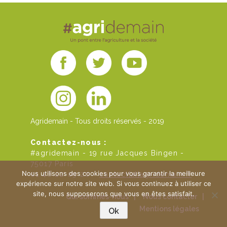
Agridemain - Tous droits réservés - 2019
Contactez-nous :
#agridemain - 19 rue Jacques Bingen -
75017 Paris
Nous utilisons des cookies pour vous garantir la meilleure
01 46 22 09 20 -
contact[at]agridemain.fr
expérience sur notre site web. Si vous continuez à utiliser ce
site, nous supposerons que vous en êtes satisfait.
Qui sommes-nous
|
Nous contacter
|
Mentions légales
Ok