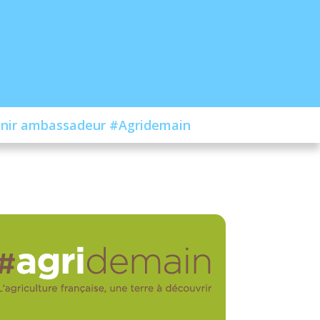
nir ambassadeur #Agridemain