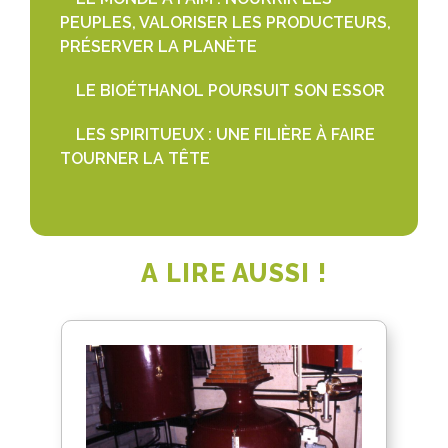
PEUPLES, VALORISER LES PRODUCTEURS,
PRÉSERVER LA PLANÈTE
LE BIOÉTHANOL POURSUIT SON ESSOR
LES SPIRITUEUX : UNE FILIÈRE À FAIRE
TOURNER LA TÊTE
A LIRE AUSSI !