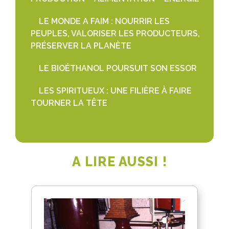
LE MONDE A FAIM : NOURRIR LES
PEUPLES, VALORISER LES PRODUCTEURS,
PRÉSERVER LA PLANÈTE
LE BIOÉTHANOL POURSUIT SON ESSOR
LES SPIRITUEUX : UNE FILIÈRE À FAIRE
TOURNER LA TÊTE
A LIRE AUSSI !