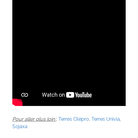
Pour aller plus loin
:
Terres Olépro
,
Terres Univia
,
Sojaxa