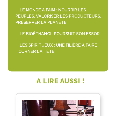
LE MONDE A FAIM : NOURRIR LES
PEUPLES, VALORISER LES PRODUCTEURS,
PRÉSERVER LA PLANÈTE
LE BIOÉTHANOL POURSUIT SON ESSOR
LES SPIRITUEUX : UNE FILIÈRE À FAIRE
TOURNER LA TÊTE
A LIRE AUSSI !