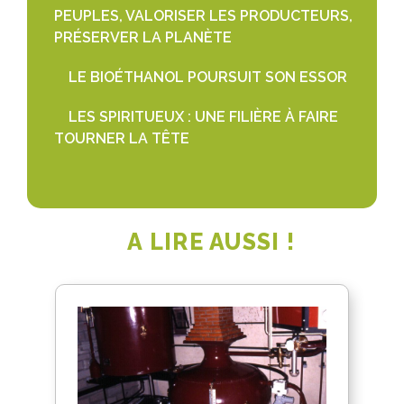
PEUPLES, VALORISER LES PRODUCTEURS,
PRÉSERVER LA PLANÈTE
LE BIOÉTHANOL POURSUIT SON ESSOR
LES SPIRITUEUX : UNE FILIÈRE À FAIRE
TOURNER LA TÊTE
A LIRE AUSSI !