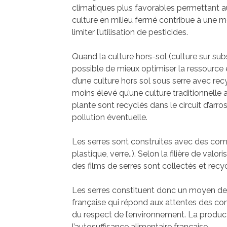
climatiques plus favorables permettant au
culture en milieu fermé contribue à une m
limiter l’utilisation de pesticides.
Quand la culture hors-sol (culture sur subst
possible de mieux optimiser la ressource e
d’une culture hors sol sous serre avec rec
moins élevé qu’une culture traditionnell
plante sont recyclés dans le circuit d’arros
pollution éventuelle.
Les serres sont construites avec des comp
plastique, verre..). Selon la filière de val
des films de serres sont collectés et recy
Les serres constituent donc un moyen de c
française qui répond aux attentes des co
du respect de l’environnement. La product
l’autosuffisance alimentaire française.