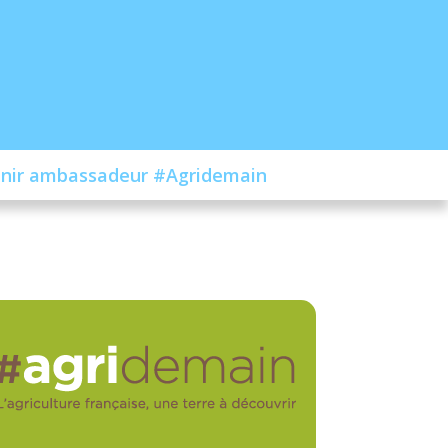
nir ambassadeur #Agridemain