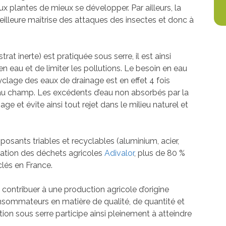
x plantes de mieux se développer. Par ailleurs, la
eilleure maîtrise des attaques des insectes et donc à
rat inerte) est pratiquée sous serre, il est ainsi
n eau et de limiter les pollutions. Le besoin en eau
yclage des eaux de drainage est en effet 4 fois
e au champ. Les excédents d’eau non absorbés par la
age et évite ainsi tout rejet dans le milieu naturel et
osants triables et recyclables (aluminium, acier,
orisation des déchets agricoles
Adivalor
, plus de 80 %
clés en France.
ontribuer à une production agricole d’origine
nsommateurs en matière de qualité, de quantité et
ion sous serre participe ainsi pleinement à atteindre