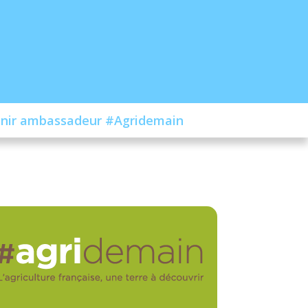
nir ambassadeur #Agridemain