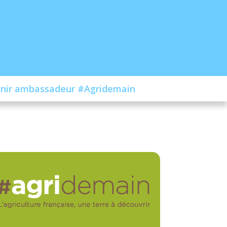
nir ambassadeur #Agridemain