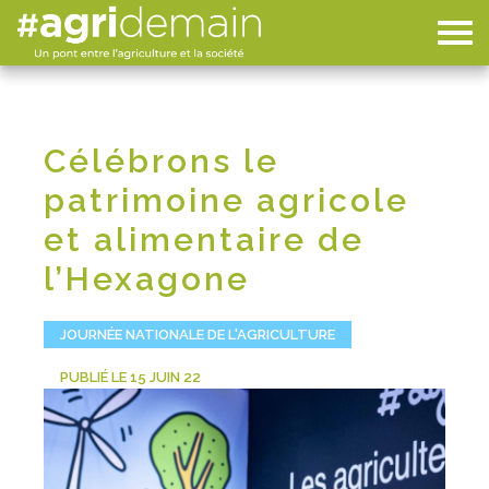
Célébrons le
patrimoine agricole
et alimentaire de
l’Hexagone
JOURNÉE NATIONALE DE L'AGRICULTURE
PUBLIÉ LE 15 JUIN 22