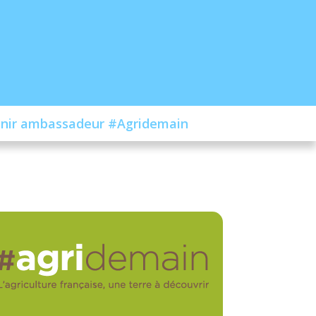
nir ambassadeur #Agridemain