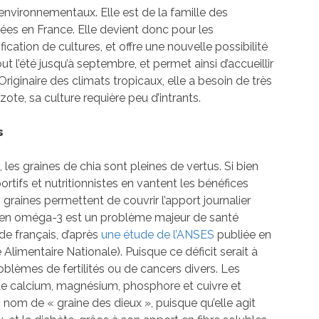
nvironnementaux. Elle est de la famille des
ées en France. Elle devient donc pour les
fication de cultures, et offre une nouvelle possibilité
out l’été jusqu’à septembre, et permet ainsi d’accueillir
. Originaire des climats tropicaux, elle a besoin de très
azote, sa culture requière peu d’intrants.
s
es graines de chia sont pleines de vertus. Si bien
rtifs et nutritionnistes en vantent les bénéfices
s graines permettent de couvrir l’apport journalier
en oméga-3 est un problème majeur de santé
de français, d’après
une étude de l’ANSES
publiée en
Alimentaire Nationale). Puisque ce déficit serait à
oblèmes de fertilités ou de cancers divers. Les
de calcium, magnésium, phosphore et cuivre et
n nom de « graine des dieux », puisque qu’elle agit