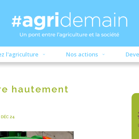
z l'agriculture
Nos actions
Deve
gure hautement
2 DÉC 24