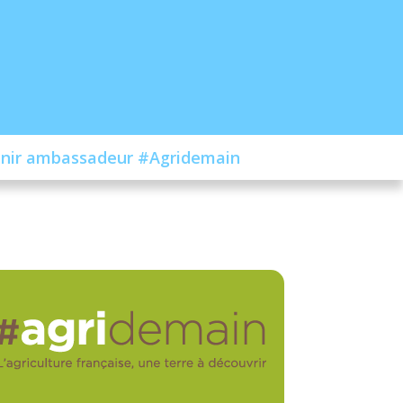
nir ambassadeur #Agridemain