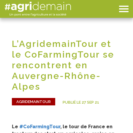
L’AgridemainTour et
le CoFarmingTour se
rencontrent en
Auvergne-Rhône-
Alpes
AGRIDEMAINTOUR
PUBLIÉ LE 27 SEP 21
Le
#CoFarmingTour
, le tour de France en