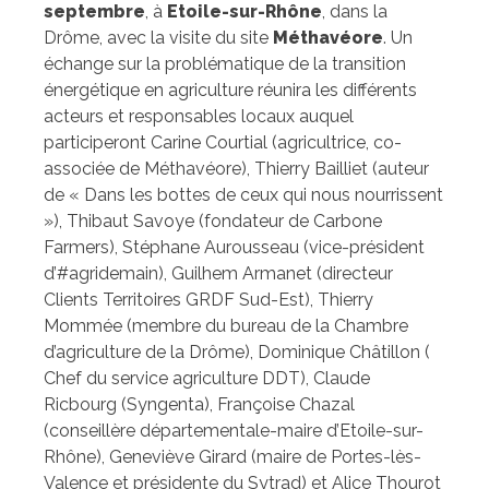
septembre
, à
Etoile-sur-Rhône
, dans la
Drôme, avec la visite du site
Méthavéore
. Un
échange sur la problématique de la transition
énergétique en agriculture réunira les différents
acteurs et responsables locaux auquel
participeront Carine Courtial (agricultrice, co-
associée de Méthavéore), Thierry Bailliet (auteur
de « Dans les bottes de ceux qui nous nourrissent
»), Thibaut Savoye (fondateur de Carbone
Farmers), Stéphane Aurousseau (vice-président
d’#agridemain), Guilhem Armanet (directeur
Clients Territoires GRDF Sud-Est), Thierry
Mommée (membre du bureau de la Chambre
d’agriculture de la Drôme), Dominique Châtillon (
Chef du service agriculture DDT), Claude
Ricbourg (Syngenta), Françoise Chazal
(conseillère départementale-maire d’Etoile-sur-
Rhône), Geneviève Girard (maire de Portes-lès-
Valence et présidente du Sytrad) et Alice Thourot