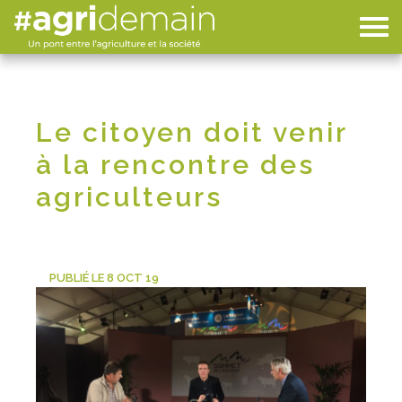
Le citoyen doit venir
à la rencontre des
agriculteurs
DÉCOUVREZ L’AGRICULTURE FRANÇAISE
PUBLIÉ LE 8 OCT 19