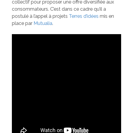
collectif pour proposer une offre diversifiée aux
consommateurs. C’est dans ce cadre qu’il a
postulé à l’appel à projets
Terres d’idées
mis en
place par
Mutualia
.