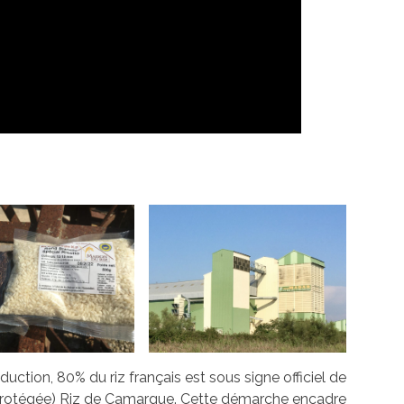
duction, 80% du riz français est sous signe officiel de
e protégée) Riz de Camargue. Cette démarche encadre