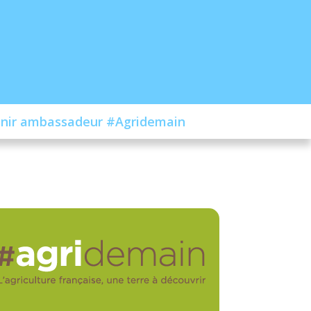
nir ambassadeur #Agridemain